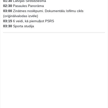
01:30
Latvijas Sirdsdziesma
02:30
Pasaules Panorāma
03:00
Zinātnes noslēpumi. Dokumentālu īsfilmu cikls
(oriģinālvalodas izvēle)
03:15
6 veidi, kā piemuļķot PSRS
03:30
Sporta studija