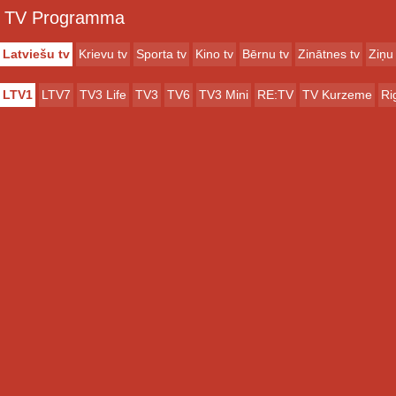
TV Programma
Latviešu tv
Krievu tv
Sporta tv
Kino tv
Bērnu tv
Zinātnes tv
Ziņu 
LTV1
LTV7
TV3 Life
TV3
TV6
TV3 Mini
RE:TV
TV Kurzeme
Ri