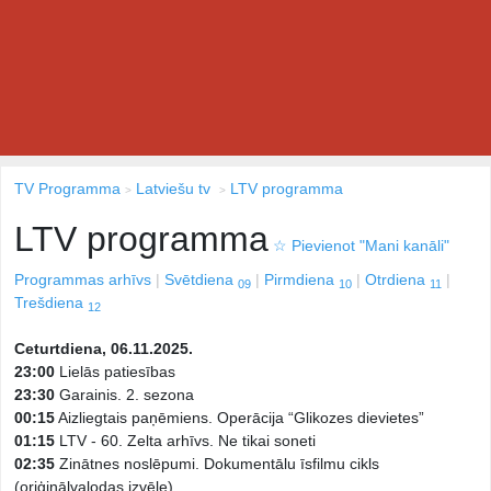
TV Programma
Latviešu tv
LTV programma
LTV programma
☆
Pievienot "Mani kanāli"
Programmas arhīvs
Svētdiena
Pirmdiena
Otrdiena
09
10
11
Trešdiena
12
Ceturtdiena, 06.11.2025.
23:00
Lielās patiesības
23:30
Garainis. 2. sezona
00:15
Aizliegtais paņēmiens. Operācija “Glikozes dievietes”
01:15
LTV - 60. Zelta arhīvs. Ne tikai soneti
02:35
Zinātnes noslēpumi. Dokumentālu īsfilmu cikls
(oriģinālvalodas izvēle)