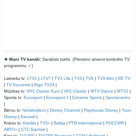
★ Mani TV kanāli:
Saraksts tukšs. (Pievieno atverot konkrēto TV
programmu ☆)
Latviešu tv:
LTV1
|
LTV7
|
TV3 Life
|
TV3
|
TV6
|
TV3 Mini
|
RE:TV
|
TV Kurzeme
|
Riga TV24
|
Mūzikas tv:
VH1 Classic Euro
|
VH1 Classic
|
MTV Dance
|
MTV2
|
Sporta tv:
Eurosport
|
Eurosport 2
|
Extreme Sports
|
Sportacentrs
|
Bērnu tv:
Nickelodeon
|
Disney Channel
|
Playhouse Disney
|
Toon
Disney
|
Karusel
|
Krievu tv:
Kanāls
|
TV3+
|
Baltija
|
РТB International
|
РОССИЯ
|
АВТО+
|
СТС Балтия
|
Kino tv:
TV1000
|
TV1000 Premium
|
TCM
|
Hallmark
|