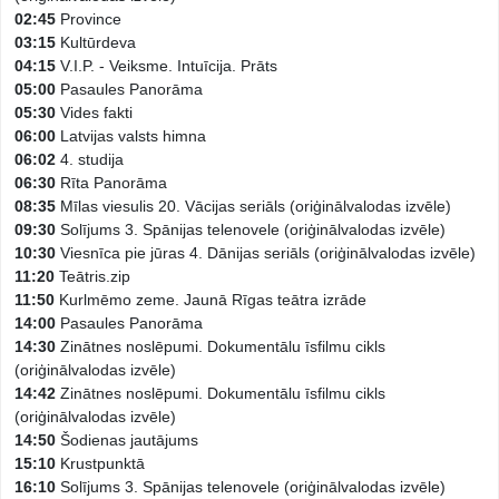
02:45
Province
03:15
Kultūrdeva
04:15
V.I.P. - Veiksme. Intuīcija. Prāts
05:00
Pasaules Panorāma
05:30
Vides fakti
06:00
Latvijas valsts himna
06:02
4. studija
06:30
Rīta Panorāma
08:35
Mīlas viesulis 20. Vācijas seriāls (oriģinālvalodas izvēle)
09:30
Solījums 3. Spānijas telenovele (oriģinālvalodas izvēle)
10:30
Viesnīca pie jūras 4. Dānijas seriāls (oriģinālvalodas izvēle)
11:20
Teātris.zip
11:50
Kurlmēmo zeme. Jaunā Rīgas teātra izrāde
14:00
Pasaules Panorāma
14:30
Zinātnes noslēpumi. Dokumentālu īsfilmu cikls
(oriģinālvalodas izvēle)
14:42
Zinātnes noslēpumi. Dokumentālu īsfilmu cikls
(oriģinālvalodas izvēle)
14:50
Šodienas jautājums
15:10
Krustpunktā
16:10
Solījums 3. Spānijas telenovele (oriģinālvalodas izvēle)