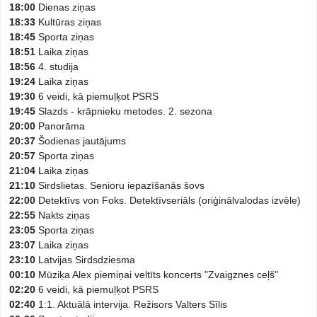
18:00
Dienas ziņas
18:33
Kultūras ziņas
18:45
Sporta ziņas
18:51
Laika ziņas
18:56
4. studija
19:24
Laika ziņas
19:30
6 veidi, kā piemuļķot PSRS
19:45
Slazds - krāpnieku metodes. 2. sezona
20:00
Panorāma
20:37
Šodienas jautājums
20:57
Sporta ziņas
21:04
Laika ziņas
21:10
Sirdslietas. Senioru iepazīšanās šovs
22:00
Detektīvs von Foks. Detektīvseriāls (oriģinālvalodas izvēle)
22:55
Nakts ziņas
23:05
Sporta ziņas
23:07
Laika ziņas
23:10
Latvijas Sirdsdziesma
00:10
Mūziķa Alex piemiņai veltīts koncerts "Zvaigznes ceļš"
02:20
6 veidi, kā piemuļķot PSRS
02:40
1:1. Aktuālā intervija. Režisors Valters Sīlis