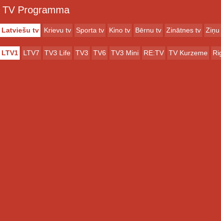
TV Programma
Latviešu tv
Krievu tv
Sporta tv
Kino tv
Bērnu tv
Zinātnes tv
Ziņu 
LTV1
LTV7
TV3 Life
TV3
TV6
TV3 Mini
RE:TV
TV Kurzeme
Ri