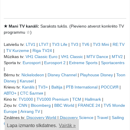
★ Mani TV kanāli:
Saraksts tukšs. (Pievieno atverot konkrēto TV
programmu ☆)
Latviešu tv:
LTV1
|
LTV7
|
TV3 Life
|
TV3
|
TV6
|
TV3 Mini
|
RE:TV
|
TV Kurzeme
|
Riga TV24
|
Mūzikas tv:
VH1 Classic Euro
|
VH1 Classic
|
MTV Dance
|
MTV2
|
Sporta tv:
Eurosport
|
Eurosport 2
|
Extreme Sports
|
Sportacentrs
|
Bērnu tv:
Nickelodeon
|
Disney Channel
|
Playhouse Disney
|
Toon
Disney
|
Karusel
|
Krievu tv:
Kanāls
|
TV3+
|
Baltija
|
РТB International
|
РОССИЯ
|
АВТО+
|
СТС Балтия
|
Kino tv:
TV1000
|
TV1000 Premium
|
TCM
|
Hallmark
|
Ziņu tv:
CNN
|
Bloomberg
|
BBC World
|
FRANCE 24
|
TV5 Monde
Europe
|
Arirang TV
|
Zinātnes tv:
Discovery World
|
Discovery Science
|
Travel
|
Sailing
Channel
|
Lapa izmanto sīkdatnes.
Vairāk »