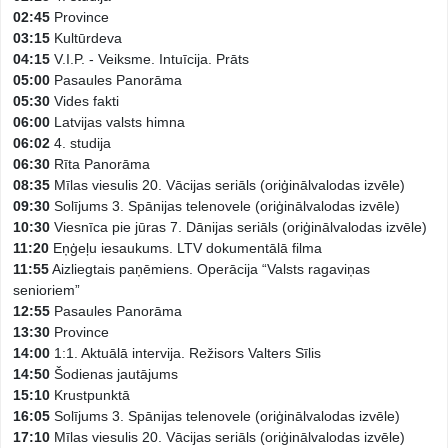
02:45
Province
03:15
Kultūrdeva
04:15
V.I.P. - Veiksme. Intuīcija. Prāts
05:00
Pasaules Panorāma
05:30
Vides fakti
06:00
Latvijas valsts himna
06:02
4. studija
06:30
Rīta Panorāma
08:35
Mīlas viesulis 20. Vācijas seriāls (oriģinālvalodas izvēle)
09:30
Solījums 3. Spānijas telenovele (oriģinālvalodas izvēle)
10:30
Viesnīca pie jūras 7. Dānijas seriāls (oriģinālvalodas izvēle)
11:20
Eņģeļu iesaukums. LTV dokumentālā filma
11:55
Aizliegtais paņēmiens. Operācija “Valsts ragaviņas
senioriem”
12:55
Pasaules Panorāma
13:30
Province
14:00
1:1. Aktuālā intervija. Režisors Valters Sīlis
14:50
Šodienas jautājums
15:10
Krustpunktā
16:05
Solījums 3. Spānijas telenovele (oriģinālvalodas izvēle)
17:10
Mīlas viesulis 20. Vācijas seriāls (oriģinālvalodas izvēle)