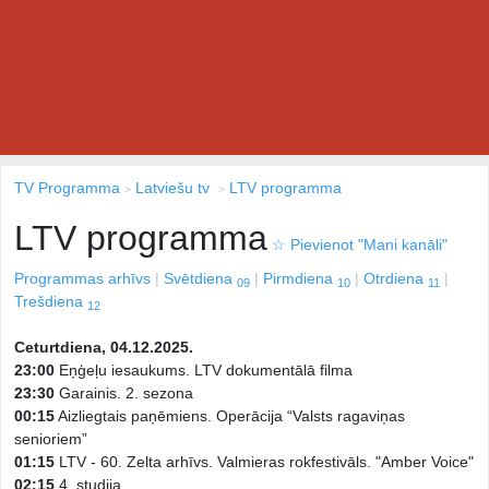
TV Programma
Latviešu tv
LTV programma
LTV programma
☆
Pievienot "Mani kanāli"
Programmas arhīvs
Svētdiena
Pirmdiena
Otrdiena
09
10
11
Trešdiena
12
Ceturtdiena, 04.12.2025.
23:00
Eņģeļu iesaukums. LTV dokumentālā filma
23:30
Garainis. 2. sezona
00:15
Aizliegtais paņēmiens. Operācija “Valsts ragaviņas
senioriem”
01:15
LTV - 60. Zelta arhīvs. Valmieras rokfestivāls. "Amber Voice"
02:15
4. studija