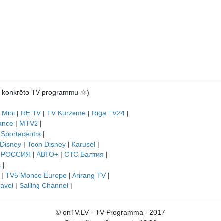
rot konkrēto TV programmu ☆)
 Mini
|
RE:TV
|
TV Kurzeme
|
Riga TV24
|
ance
|
MTV2
|
|
Sportacentrs
|
 Disney
|
Toon Disney
|
Karusel
|
|
РОССИЯ
|
АВТО+
|
СТС Балтия
|
k
|
|
TV5 Monde Europe
|
Arirang TV
|
ravel
|
Sailing Channel
|
© onTV.LV - TV Programma - 2017