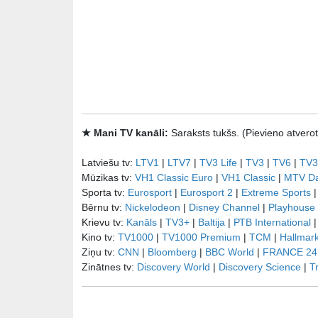
★ Mani TV kanāli:
Saraksts tukšs. (Pievieno atve
Latviešu tv:
LTV1
|
LTV7
|
TV3 Life
|
TV3
|
TV6
|
TV3
Mūzikas tv:
VH1 Classic Euro
|
VH1 Classic
|
MTV D
Sporta tv:
Eurosport
|
Eurosport 2
|
Extreme Sports
Bērnu tv:
Nickelodeon
|
Disney Channel
|
Playhouse
Krievu tv:
Kanāls
|
TV3+
|
Baltija
|
РТB International
Kino tv:
TV1000
|
TV1000 Premium
|
TCM
|
Hallmar
Ziņu tv:
CNN
|
Bloomberg
|
BBC World
|
FRANCE 24
Zinātnes tv:
Discovery World
|
Discovery Science
|
T