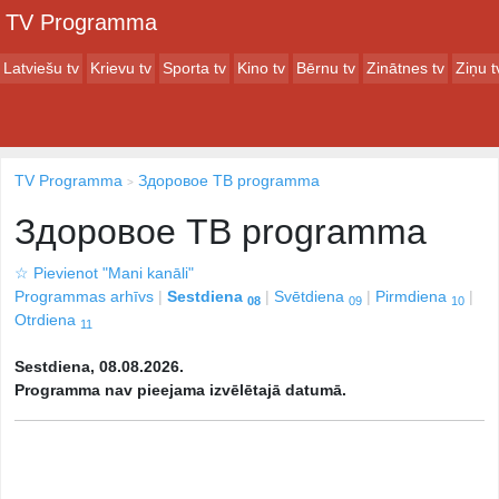
TV Programma
Latviešu tv
Krievu tv
Sporta tv
Kino tv
Bērnu tv
Zinātnes tv
Ziņu t
TV Programma
Здоровое ТВ programma
Здоровое ТВ programma
☆
Pievienot "Mani kanāli"
Programmas arhīvs
Sestdiena
Svētdiena
Pirmdiena
08
09
10
Otrdiena
11
Sestdiena, 08.08.2026.
Programma nav pieejama izvēlētajā datumā.