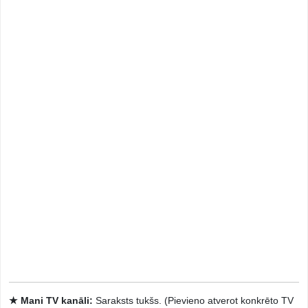
★ Mani TV kanāli:
Saraksts tukšs. (Pievieno atverot konkrēto TV