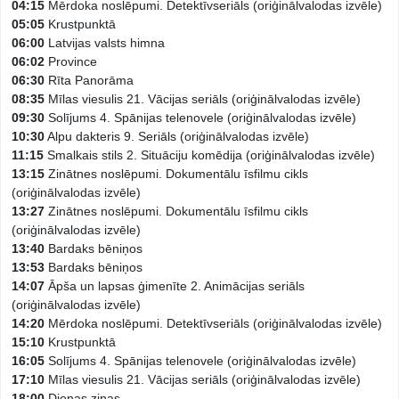
04:15
Mērdoka noslēpumi. Detektīvseriāls (oriģinālvalodas izvēle)
05:05
Krustpunktā
06:00
Latvijas valsts himna
06:02
Province
06:30
Rīta Panorāma
08:35
Mīlas viesulis 21. Vācijas seriāls (oriģinālvalodas izvēle)
09:30
Solījums 4. Spānijas telenovele (oriģinālvalodas izvēle)
10:30
Alpu dakteris 9. Seriāls (oriģinālvalodas izvēle)
11:15
Smalkais stils 2. Situāciju komēdija (oriģinālvalodas izvēle)
13:15
Zinātnes noslēpumi. Dokumentālu īsfilmu cikls
(oriģinālvalodas izvēle)
13:27
Zinātnes noslēpumi. Dokumentālu īsfilmu cikls
(oriģinālvalodas izvēle)
13:40
Bardaks bēniņos
13:53
Bardaks bēniņos
14:07
Āpša un lapsas ģimenīte 2. Animācijas seriāls
(oriģinālvalodas izvēle)
14:20
Mērdoka noslēpumi. Detektīvseriāls (oriģinālvalodas izvēle)
15:10
Krustpunktā
16:05
Solījums 4. Spānijas telenovele (oriģinālvalodas izvēle)
17:10
Mīlas viesulis 21. Vācijas seriāls (oriģinālvalodas izvēle)
18:00
Dienas ziņas