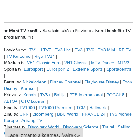
★ Mani TV kanāli:
Saraksts tukšs. (Pievieno atverot konkrēto TV
programmu ☆)
Latviešu tv:
LTV1
|
LTV7
|
TV3 Life
|
TV3
|
TV6
|
TV3 Mini
|
RE:TV
|
TV Kurzeme
|
Riga TV24
|
Mūzikas tv:
VH1 Classic Euro
|
VH1 Classic
|
MTV Dance
|
MTV2
|
Sporta tv:
Eurosport
|
Eurosport 2
|
Extreme Sports
|
Sportacentrs
|
Bērnu tv:
Nickelodeon
|
Disney Channel
|
Playhouse Disney
|
Toon
Disney
|
Karusel
|
Krievu tv:
Kanāls
|
TV3+
|
Baltija
|
РТB International
|
РОССИЯ
|
АВТО+
|
СТС Балтия
|
Kino tv:
TV1000
|
TV1000 Premium
|
TCM
|
Hallmark
|
Ziņu tv:
CNN
|
Bloomberg
|
BBC World
|
FRANCE 24
|
TV5 Monde
Europe
|
Arirang TV
|
Zinātnes tv:
Discovery World
|
Discovery Science
|
Travel
|
Sailing
Channel
|
Lapa izmanto sīkdatnes.
Vairāk »