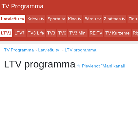
TV Programma
Latviešu tv
Krievu tv
Sporta tv
Kino tv
Bērnu tv
Zinātnes tv
Ziņu 
LTV1
LTV7
TV3 Life
TV3
TV6
TV3 Mini
RE:TV
TV Kurzeme
Ri
TV Programma
Latviešu tv
LTV programma
LTV programma
☆
Pievienot "Mani kanāli"