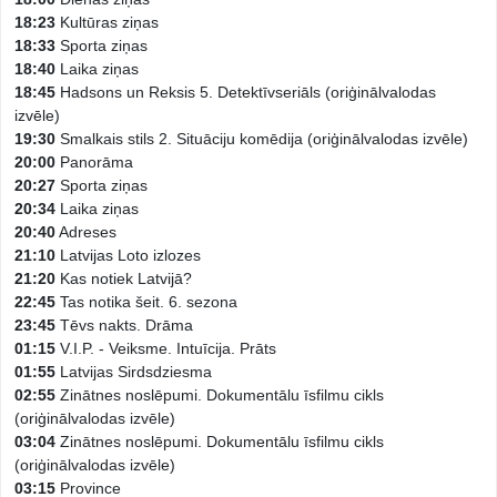
18:23
Kultūras ziņas
18:33
Sporta ziņas
18:40
Laika ziņas
18:45
Hadsons un Reksis 5. Detektīvseriāls (oriģinālvalodas
izvēle)
19:30
Smalkais stils 2. Situāciju komēdija (oriģinālvalodas izvēle)
20:00
Panorāma
20:27
Sporta ziņas
20:34
Laika ziņas
20:40
Adreses
21:10
Latvijas Loto izlozes
21:20
Kas notiek Latvijā?
22:45
Tas notika šeit. 6. sezona
23:45
Tēvs nakts. Drāma
01:15
V.I.P. - Veiksme. Intuīcija. Prāts
01:55
Latvijas Sirdsdziesma
02:55
Zinātnes noslēpumi. Dokumentālu īsfilmu cikls
(oriģinālvalodas izvēle)
03:04
Zinātnes noslēpumi. Dokumentālu īsfilmu cikls
(oriģinālvalodas izvēle)
03:15
Province