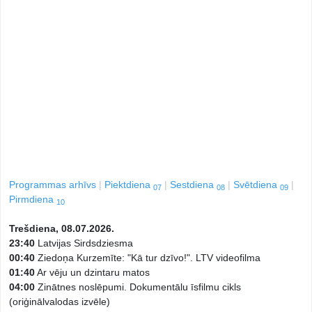
Programmas arhīvs
Piektdiena
Sestdiena
Svētdiena
07
08
09
Pirmdiena
10
Trešdiena, 08.07.2026.
23:40
Latvijas Sirdsdziesma
00:40
Ziedoņa Kurzemīte: "Kā tur dzīvo!". LTV videofilma
01:40
Ar vēju un dzintaru matos
04:00
Zinātnes noslēpumi. Dokumentālu īsfilmu cikls
(oriģinālvalodas izvēle)